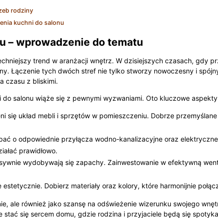
zeb rodziny
enia kuchni do salonu
nu – wprowadzenie do tematu
chniejszy trend w aranżacji wnętrz. W dzisiejszych czasach, gdy pr
ny. Łączenie tych dwóch stref nie tylko stworzy nowoczesny i spój
 czasu z bliskimi.
ni do salonu wiąże się z pewnymi wyzwaniami. Oto kluczowe aspekty
eni się układ mebli i sprzętów w pomieszczeniu. Dobrze przemyśla
ać o odpowiednie przyłącza wodno-kanalizacyjne oraz elektryczne
ziałać prawidłowo.
ensywnie wydobywają się zapachy. Zainwestowanie w efektywną went
stetycznie. Dobierz materiały oraz kolory, które harmonijnie połącz
e, ale również jako szansę na odświeżenie wizerunku swojego wnętr
tać się sercem domu, gdzie rodzina i przyjaciele będą się spotyka