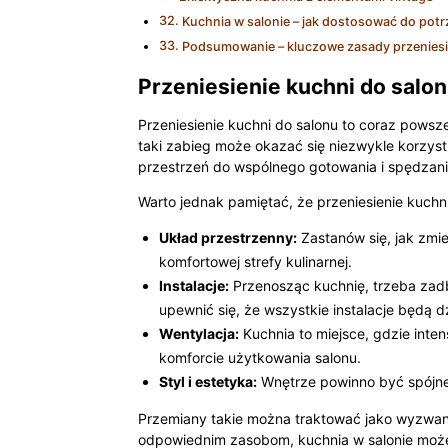
Kuchnia w salonie – jak dostosować do potr
Podsumowanie – kluczowe zasady przeniesi
Przeniesienie kuchni do salo
Przeniesienie kuchni do salonu to coraz powsze
taki zabieg może okazać się niezwykle korzyst
przestrzeń do wspólnego gotowania i spędzania
Warto jednak pamiętać, że przeniesienie kuch
Układ przestrzenny:
Zastanów się, jak zmi
komfortowej strefy kulinarnej.
Instalacje:
Przenosząc kuchnię, trzeba zadb
upewnić się, że wszystkie instalacje będą d
Wentylacja:
Kuchnia to miejsce, gdzie int
komforcie użytkowania salonu.
Styl i estetyka:
Wnętrze powinno być spójne e
Przemiany takie można traktować jako wyzwani
odpowiednim zasobom, kuchnia w salonie może s