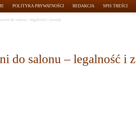
IE
POLITYKA PRYWATNOŚCI
REDAKCJA
SPIS TREŚCI
kuchni do salonu – legalność i zasady
ni do salonu – legalność i 