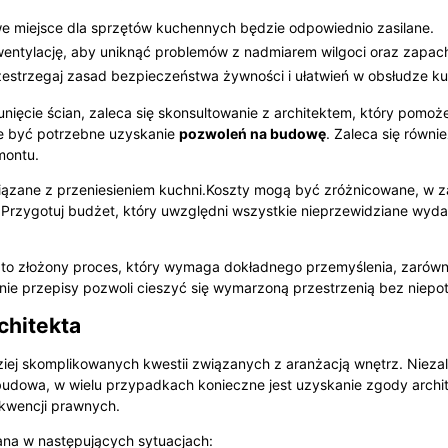
we miejsce dla sprzętów kuchennych będzie odpowiednio zasilane.
entylację, aby uniknąć problemów z nadmiarem wilgoci oraz zapach
estrzegaj zasad bezpieczeństwa żywności i ułatwień w obsłudze ku
sunięcie ścian, zaleca się skonsultowanie z architektem, który pom
e być potrzebne uzyskanie
pozwoleń na budowę
. Zaleca się równ
montu.
ązane z przeniesieniem kuchni.Koszty mogą być zróżnicowane, w za
Przygotuj budżet, który uwzględni wszystkie nieprzewidziane wydat
to złożony proces, który wymaga dokładnego przemyślenia, zarówno 
ie przepisy pozwoli cieszyć się wymarzoną przestrzenią bez niep
chitekta
ziej skomplikowanych kwestii związanych z aranżacją wnętrz. Niezale
udowa, w wielu przypadkach konieczne jest uzyskanie zgody archite
kwencji prawnych.
ana w następujących sytuacjach: