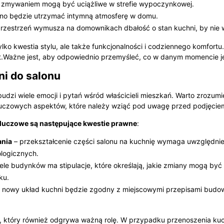
 zmywaniem mogą być uciążliwe w strefie wypoczynkowej.
no będzie utrzymać intymną atmosferę w domu.
rzestrzeń wymusza na domownikach dbałość o stan kuchni, by nie w
ylko kwestia stylu, ale także funkcjonalności i codziennego komfortu
t.Ważne jest, aby odpowiednio przemyśleć, co w danym momencie j
ni do salonu
budzi wiele emocji i pytań wśród właścicieli mieszkań. Warto zrozumi
lka kluczowych aspektów, które należy wziąć pod uwagę przed podjęc
luczowe są następujące kwestie prawne
:
ania
– przekształcenie części salonu na kuchnię wymaga uwzględnie
logicznych.
ele budynków ma stipulacje, które określają, jakie zmiany mogą b
ku.
e nowy układ kuchni będzie zgodny z miejscowymi przepisami budowl
 który również odgrywa ważną rolę. W przypadku przenoszenia kuch