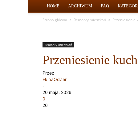
HOME
ARCHIWUM
FAQ
KATEGOR
Strona główna
Remonty mieszkań
Przeniesienie 
Remonty mieszkań
Przeniesienie kuch
Przez
EkipaOdZer
-
20 maja, 2026
0
26