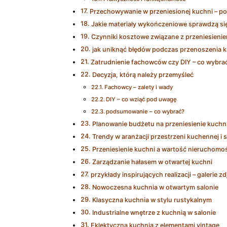
Przechowywanie w przeniesionej kuchni – pomy
Jakie materiały wykończeniowe sprawdzą się 
Czynniki kosztowe związane z przeniesieni
jak uniknąć błędów podczas przenoszenia 
Zatrudnienie fachowców czy DIY – co wybra
Decyzja, którą należy przemyśleć
Fachowcy – zalety i wady
DIY – co wziąć pod uwagę
podsumowanie – co wybrać?
Planowanie budżetu na przeniesienie kuchn
Trendy w aranżacji przestrzeni kuchennej i 
Przeniesienie kuchni a wartość nieruchomoś
Zarządzanie hałasem w otwartej kuchni
przykłady inspirujących realizacji – galerie zd
Nowoczesna kuchnia w otwartym salonie
Klasyczna kuchnia w stylu rustykalnym
Industrialne wnętrze z kuchnią w salonie
Eklektyczna kuchnia z elementami vintage