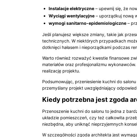
Instalacje elektryczne
– upewnij się, że no
Wyciągi wentylacyjne
– uporządkuj nową w
wymogi sanitarno-epidemiologiczne
– prz
Jeśli planujesz większe zmiany, takie jak prze
technicznych. W niektórych przypadkach moż
dotknięci hałasem i nieporządkami podczas re
Warto również rozważyć kwestie finansowe zwi
materiałów oraz profesjonalizmu wykonawców. 
realizację projektu.
Podsumowując, przeniesienie kuchni do salonu 
przemyślany projekt uwzględniający odpowiedn
Kiedy potrzebna jest zgoda ar
Przenoszenie kuchni do salonu to jedna z bard
układzie pomieszczeń, czy też całkowita przeb
niezbędna, aby uniknąć nieprzyjemnych konse
W szczególności zgoda architekta jest wymag