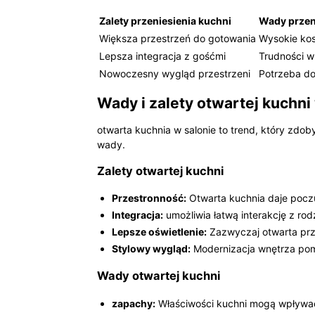
Zalety przeniesienia kuchni
Wady przen
Większa przestrzeń do gotowania
Wysokie kosz
Lepsza integracja z gośćmi
Trudności w
Nowoczesny wygląd przestrzeni
Potrzeba d
Wady i zalety otwartej kuchni
otwarta kuchnia w salonie to trend, który zdo
wady.
Zalety otwartej kuchni
Przestronność:
Otwarta kuchnia daje poczu
Integracja:
umożliwia łatwą interakcję z ro
Lepsze oświetlenie:
Zazwyczaj otwarta przes
Stylowy wygląd:
Modernizacja wnętrza pom
Wady otwartej kuchni
zapachy:
Właściwości kuchni mogą wpływać 