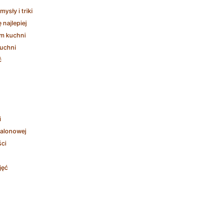
sły i triki
najlepiej
em kuchni
kuchni
ć
i
salonowej
ci
jęć