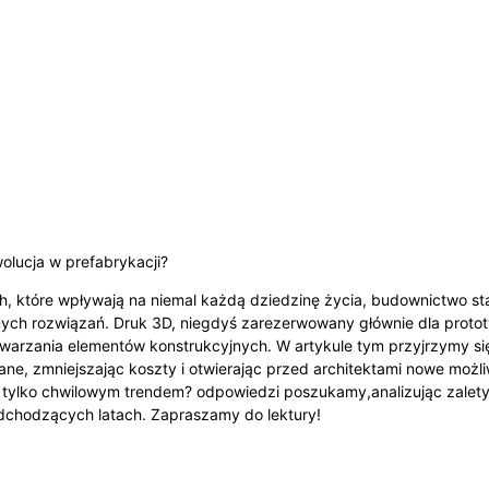
olucja w prefabrykacji?
 które wpływają na niemal każdą dziedzinę życia, budownictwo sta
ch rozwiązań. Druk 3D, niegdyś zarezerwowany głównie dla prototyp
arzania elementów konstrukcyjnych. W artykule tym przyjrzymy si
ne, zmniejszając koszty i otwierając przed architektami nowe możl
ą tylko chwilowym trendem? odpowiedzi poszukamy,analizując zalet
dchodzących latach. Zapraszamy do lektury!