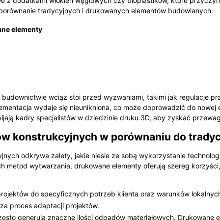
e z dodatkami włókien węglowych czy bioplastików, które przyczy
o porównanie tradycyjnych i drukowanych elementów budowlanych:
ne elementy
 budownictwie wciąż stoi przed wyzwaniami, takimi jak regulacje p
plementacja wydaje się nieunikniona, co może doprowadzić do nowej
ijają kadry specjalistów w dziedzinie druku 3D, aby zyskać przewag
w konstrukcyjnych w porównaniu do trady
jnych odkrywa zalety, jakie niesie ze sobą wykorzystanie technolog
h metod wytwarzania, drukowane elementy oferują szereg korzyści, 
rojektów do specyficznych potrzeb klienta oraz warunków lokalny
za proces adaptacji projektów.
ęsto generują znaczne ilości odpadów materiałowych. Drukowane 