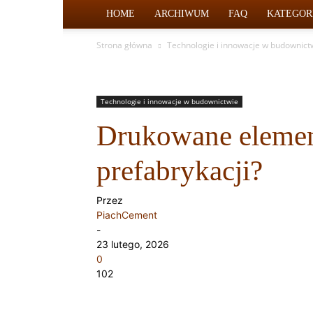
HOME
ARCHIWUM
FAQ
KATEGOR
Strona główna
Technologie i innowacje w budownict
Technologie i innowacje w budownictwie
Drukowane elemen
prefabrykacji?
Przez
PiachCement
-
23 lutego, 2026
0
102