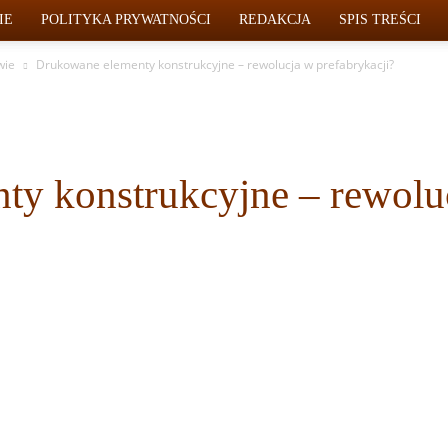
IE
POLITYKA PRYWATNOŚCI
REDAKCJA
SPIS TREŚCI
wie
Drukowane elementy konstrukcyjne – rewolucja w prefabrykacji?
ty konstrukcyjne – rewolu