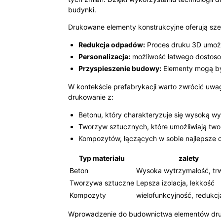
budynki.
Drukowane elementy konstrukcyjne oferują szere
Redukcja odpadów:
Proces druku 3D umożl
Personalizacja:
możliwość łatwego dostosow
Przyspieszenie budowy:
Elementy mogą być
W kontekście prefabrykacji warto zwrócić uwa
drukowanie z:
Betonu, który charakteryzuje się wysoką wy
Tworzyw sztucznych, które umożliwiają two
Kompozytów, łączących w sobie najlepsze c
Typ materiału
zalety
Beton
Wysoka wytrzymałość, tr
Tworzywa sztuczne
Lepsza izolacja, lekkość
Kompozyty
wielofunkcyjność, redukcj
Wprowadzenie do budownictwa elementów druk