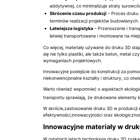
addytywnej, co minimalizuje straty surowcó
Skrócenie czasu produkcji
– Proces druku 
terminów realizacji projektów budowlanych.
Łatwiejsza logistyka
– Przenoszenie i tra
łatwiej transportowane i montowane na mie
Co więcej, materiały używane do druku 3D st
się nie tylko plastiki, ale także beton, met
wymaganiach projektowych.
Innowacyjne podejście do konstrukcji za pomo
niekonwencjonalne kształty i struktury, co ot
Warto również wspomnieć o aspektach ekologic
transportu sprawiają, że drukowane elementy 
W skrócie,zastosowanie druku 3D w produkcji 
efektywności,innowacyjności oraz ekologiczno
Innowacyjne materiały w druku
W ostatnich latach technologia druku 3D zysk