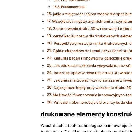
Podsumowanie
jakie umiejętności są potrzebne dla specjali
Współpraca między architektami a inżyniera
Zastosowanie druku 3D w renowacji i odbu
certyfikacja i normy dla drukowanych elem
Perspektywy rozwoju rynku drukowanych e
Opinie ekspertów na temat przyszłości pref
Kierunki badań i innowacji w dziedzinie dr
Jak edukacja i szkolenia wpływają na rozwój
Rola startupów w rewolucji druku 3D w bud
Jak zminimalizować ryzyko związane z inwe
Najczęstsze błędy przy wdrażaniu druku 3
Możliwości finansowania innowacyjnych tec
Wnioski i rekomendacje dla branży budowla
drukowane elementy konstrukc
W ostatnich latach technologiczne innowacje 
tych zmian. Dzięki wykorzystaniu technologii 