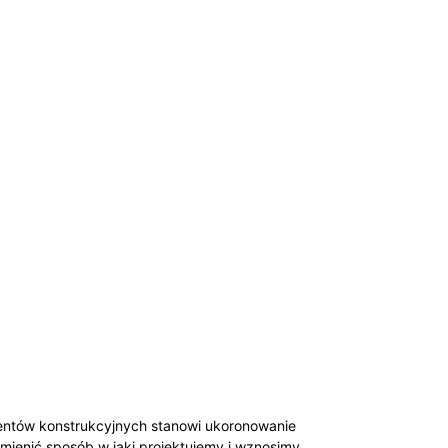
mentów konstrukcyjnych stanowi ukoronowanie
mienić sposób,w jaki projektujemy i wznosimy