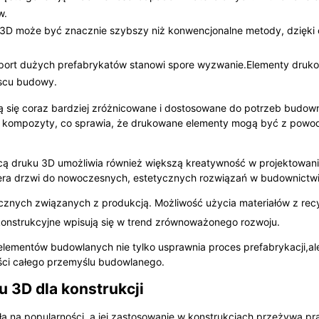
w.
3D może być znacznie szybszy niż konwencjonalne metody, dzięki c
nsport dużych prefabrykatów stanowi spore wyzwanie.Elementy dr
jscu budowy.
ają się coraz bardziej zróżnicowane i dostosowane do potrzeb bud
al czy kompozyty, co sprawia, że drukowane elementy mogą być z p
cą druku 3D umożliwia również większą kreatywność w projektowaniu
wiera drzwi do nowoczesnych, estetycznych rozwiązań w budownictwi
znych związanych z produkcją. Możliwość użycia materiałów z recy
konstrukcyjne wpisują się w trend zrównoważonego rozwoju.
elementów budowlanych nie tylko usprawnia proces prefabrykacji,al
ści całego przemyślu budowlanego.
 3D dla konstrukcji
ała na popularności, a jej zastosowanie w konstrukcjach przeżywa 