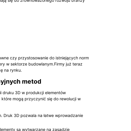
niają się do zrównoważonego rozwoju branży
rawne czy przystosowanie do istniejących norm
 ery w sektorze budowlanym.Firmy już teraz
ę na rynku.
cyjnych metod
ii druku 3D w produkcji elementów
które mogą przyczynić się do rewolucji w
ch. Druk 3D pozwala na łatwe wprowadzanie
elementy są wytwarzane na zasadzie