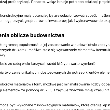
zaj prefabrykacji. Ponadto, wciąż istnieje potrzeba edukacji proj
 konstrukcyjne mają potencjał, by zrewolucjonizować sposób myślen
e mogą przyciągnąć zarówno inwestorów, jak i wykonawców do eksplo
enia oblicze budownictwa
ała ogromną popularność, a jej zastosowanie w budownictwie zaczyn
tycznych drukarek, możliwe stało się wytwarzanie elementów konstru
owy.
ie ze sobą wiele korzyści, wśród których warto wymienić:
a tworzenie unikalnych, dostosowanych do potrzeb klientów element
borowi materiałów i form, możliwe jest minimalizowanie liczby od
i elementów za pomocą druku 3D zajmuje znacznie mniej czasu niż
mogą być wykonane z innowacyjnych materiałów, które oferują leps