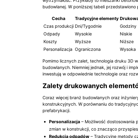
wytrzymałość. Przykłady to mieszanki betonow
budowlanej. W poniższej tabeli przedstawion
Cecha
Tradycyjne elementy
Drukowa
Czas produkcji
Dni/Tygodnie
Godziny
Odpady
Wysokie
Niskie
Koszty
Wyższe
Niższe
Personalizacja
Ograniczona
Wysoka
Pomimo licznych zalet, technologia druku 3D w
budowlanych. Niemniej jednak, jej rozwój i im
inwestują w odpowiednie technologie oraz rozw
Zalety drukowanych elementó
Coraz więcej branż budowlanych oraz inżyniery
konstrukcyjnych. W porównaniu do tradycyjnyc
prefabrykacji.
Personalizacja
– Możliwość dostosowania p
zmian w konstrukcji, co znacząco przyspies
Redukcja odpadów
– Tradycyjne metody cz