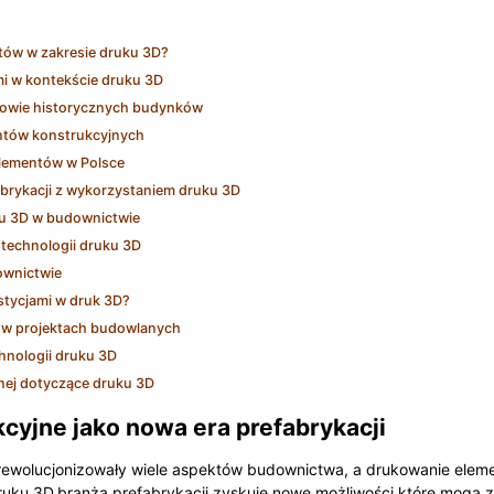
stów w zakresie druku 3D?
mi w kontekście druku 3D
dowie historycznych budynków
entów konstrukcyjnych
lementów w Polsce
abrykacji z wykorzystaniem druku 3D
uku 3D w budownictwie
 technologii druku 3D
ownictwie
stycjami w druk 3D?
D w projektach budowlanych
hnologii druku 3D
nej dotyczące druku 3D
yjne jako nowa era prefabrykacji
zrewolucjonizowały wiele aspektów budownictwa, a drukowanie ele
druku 3D,branża prefabrykacji zyskuje nowe możliwości,które mogą z