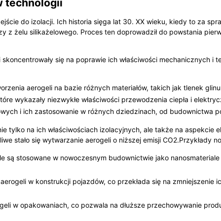
w technologii
ejście do izolacji. Ich historia sięga lat 30. XX wieku, kiedy to za
zy z żelu silikażelowego. Proces ten doprowadził do powstania pier
skoncentrowały się na poprawie ich właściwości mechanicznych i t
orzenia aerogeli na bazie różnych materiałów, takich jak tlenek glinu
tóre wykazały niezwykłe właściwości przewodzenia ciepła i elektryc
rowych i ich zastosowanie w różnych dziedzinach, od budownictwa po
nie tylko na ich właściwościach izolacyjnych, ale także na aspekc
iwe stało się wytwarzanie aerogeli o niższej emisji CO2.Przykłady
ele są stosowane w nowoczesnym budownictwie jako nanosmateriale i
aerogeli w konstrukcji pojazdów, co przekłada się na zmniejszenie 
ogeli w opakowaniach, co pozwala na dłuższe przechowywanie pro