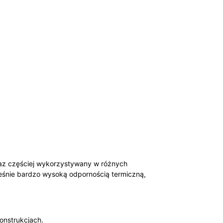
coraz częściej wykorzystywany w różnych
ześnie bardzo wysoką odpornością termiczną,
onstrukcjach.