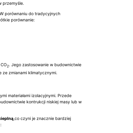
w przemyśle.
. W porównaniu do tradycyjnych
rótkie porównanie:
i CO
. Jego zastosowanie w budownictwie
2
 ze zmianami klimatycznymi.
nymi materiałami izolacyjnymi. Przede
downictwie kontrukcji niskiej masy lub w
ieplną
,co czyni je znacznie bardziej
: