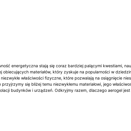
ność energetyczna stają się coraz bardziej palącymi kwestiami, nau
obiecujących materiałów, który zyskuje na popularności w dziedzini
e niezwykłe właściwości fizyczne, które pozwalają na osiągnięcie nie
 przyjrzymy się bliżej temu niezwykłemu materiałowi, jego właściwo
lacji budynków i urządzeń. Odkryjmy razem, dlaczego aerogel jest 